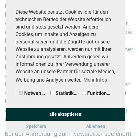
Unternehmens kann von der betroffenen
Diese Website benutzt Cookies, die für den
Person grundsätzlich nur dann empfangen
technischen Betrieb der Website erforderlich
werden, wenn (1) die betroffene Person über
sind und stets gesetzt werden. Andere
eine gültige E-Mail-Adresse verfügt und (2) die
Cookies, um Inhalte und Anzeigen zu
betroffene Person sich für den
personalisieren und die Zugriffe auf unsere
Newsletterversand registriert. An die von einer
Website zu analysieren, werden nur mit Ihrer
Zustimmung gesetzt. Außerdem geben wir
betroffenen Person erstmalig für den
Informationen zu Ihrer Verwendung unserer
Newsletterversand eingetragene E-Mail-
Website an unsere Partner für soziale Medien,
Adresse wird aus rechtlichen Gründen eine
Werbung und Analysen weiter.
Mehr Infos
Bestätigungsmail im Double-Opt-In-Verfahren
versendet. Diese Bestätigungsmail dient der
Notwendig
Statistiken
Funktionale
Überprüfung, ob der Inhaber der E-Mail-
Adresse als betroffene Person den Empfang
alle akzeptieren!
des Newsletters autorisiert hat.
Speichern
Ablehnen
Bei der Anmeldung zum Newsletter speichern